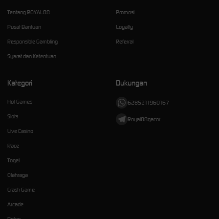
Tentang ROYAL88
Promosi
Pusat Bantuan
Loyalty
Responsible Gambling
Referral
Syarat dan Ketentuan
Kategori
Dukungan
Hot Games
6285211960167
Slots
Royal88gacor
Live Casino
Race
Togel
Olahraga
Crash Game
Arcade