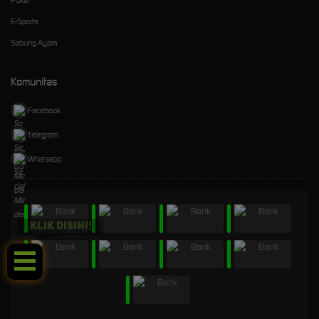
Poker
E-Sports
Sabung Ayam
Komunitas
Facebook
Telegram
Whatsapp
KLIK DISINI!