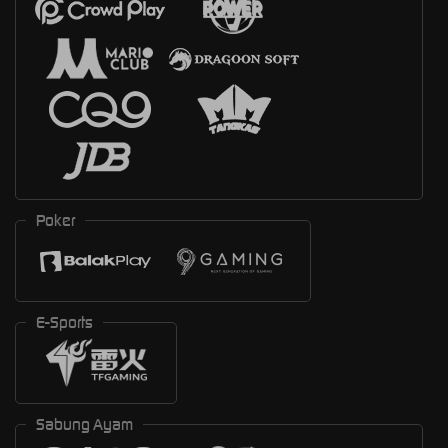
Poker
E-Sports
Sabung Ayam