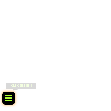
KLIK DISINI!