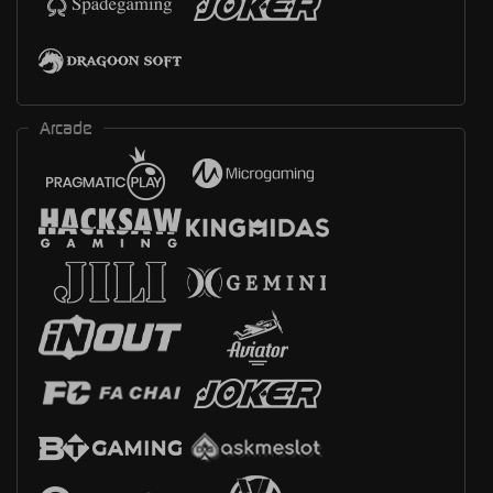
Arcade