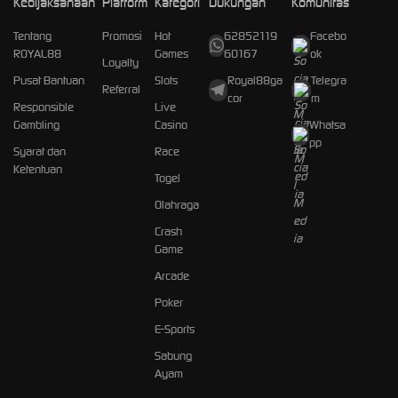
Kebijaksanaan
Platform
Kategori
Dukungan
Komunitas
Tentang
Promosi
Hot
62852119
Facebo
ROYAL88
Games
60167
ok
Loyalty
Pusat Bantuan
Slots
Royal88ga
Telegra
Referral
cor
m
Responsible
Live
Gambling
Casino
Whatsa
pp
Syarat dan
Race
Ketentuan
Togel
Olahraga
Crash
Game
Arcade
Poker
E-Sports
Sabung
Ayam