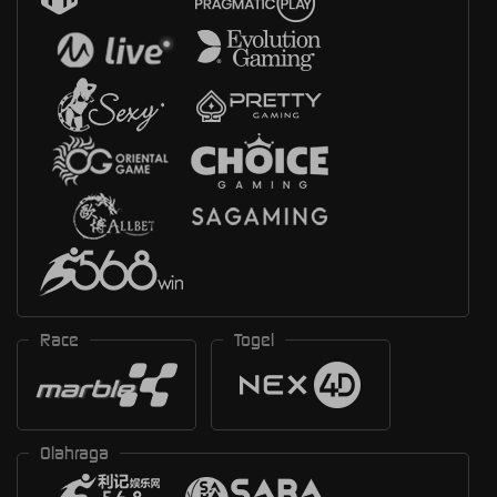
Race
Togel
Olahraga