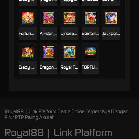
Fortune King Jackpot
All-star Fishing
Dinosaur Tycoon
Bombing Fishing
Jackpot Fishing
Crazy Hunter 2
Dragon Treasure
Royal Fishing
FORTUNE ZOMBIE
Royal88 | Link Platform Game Online Terpercaya Dengan
Fitur RTP Paling Akurat
Royal88 | Link Platform